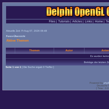
Files
|
Tutorials
|
Articles
|
Links
|
Home
|
T
Aktuelle Zeit: Fr Aug 07, 2026 08:48
Foren-Übersicht
Aktive Themen
Themen
Autor
Antwo
Es wurden kein
Beiträge der letzten Z
Seite
1
von
1
[ Die Suche ergab 0 Treffer ]
Powered by
php
Deutsche 
[ Time : 0.