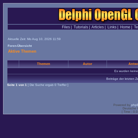
Files
|
Tutorials
|
Articles
|
Links
|
Home
|
T
Aktuelle Zeit: Mo Aug 10, 2026 11:59
Foren-Übersicht
Aktive Themen
Themen
Autor
Antwo
Es wurden kein
Beiträge der letzten Z
Seite
1
von
1
[ Die Suche ergab 0 Treffer ]
Powered by
php
Deutsche 
[ Time : 0.