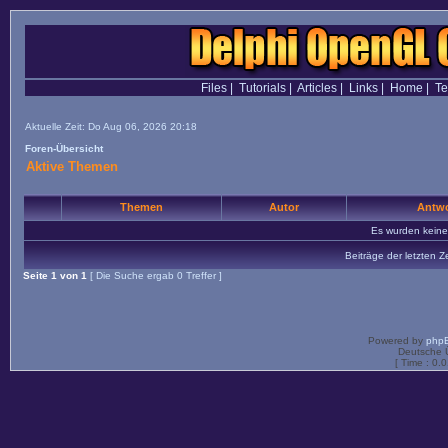
Files
|
Tutorials
|
Articles
|
Links
|
Home
|
T
Aktuelle Zeit: Do Aug 06, 2026 20:18
Foren-Übersicht
Aktive Themen
Themen
Autor
Antwo
Es wurden kein
Beiträge der letzten Z
Seite
1
von
1
[ Die Suche ergab 0 Treffer ]
Powered by
php
Deutsche 
[ Time : 0.