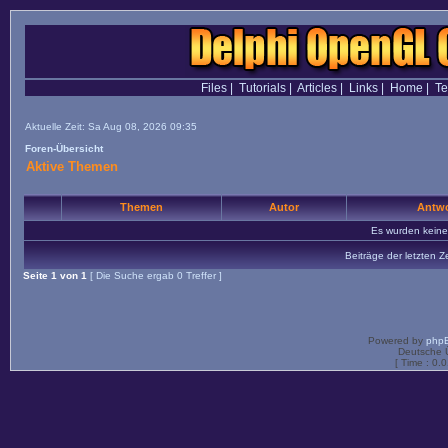
Files
|
Tutorials
|
Articles
|
Links
|
Home
|
T
Aktuelle Zeit: Sa Aug 08, 2026 09:35
Foren-Übersicht
Aktive Themen
Themen
Autor
Antwo
Es wurden kein
Beiträge der letzten Z
Seite
1
von
1
[ Die Suche ergab 0 Treffer ]
Powered by
php
Deutsche 
[ Time : 0.