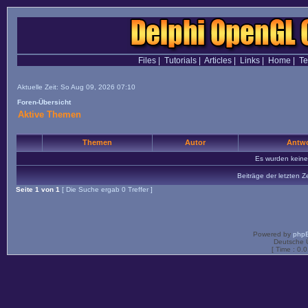
Files
|
Tutorials
|
Articles
|
Links
|
Home
|
T
Aktuelle Zeit: So Aug 09, 2026 07:10
Foren-Übersicht
Aktive Themen
Themen
Autor
Antwo
Es wurden kein
Beiträge der letzten Z
Seite
1
von
1
[ Die Suche ergab 0 Treffer ]
Powered by
php
Deutsche 
[ Time : 0.