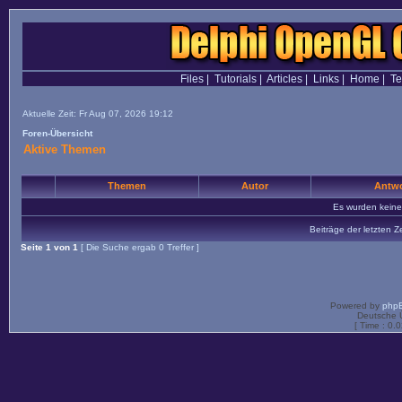
Files
|
Tutorials
|
Articles
|
Links
|
Home
|
T
Aktuelle Zeit: Fr Aug 07, 2026 19:12
Foren-Übersicht
Aktive Themen
Themen
Autor
Antwo
Es wurden kein
Beiträge der letzten Z
Seite
1
von
1
[ Die Suche ergab 0 Treffer ]
Powered by
php
Deutsche 
[ Time : 0.