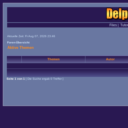
Files
|
Tutor
Aktuelle Zeit: Fr Aug 07, 2026 23:46
Foren-Übersicht
Aktive Themen
Themen
Autor
Seite
1
von
1
[ Die Suche ergab 0 Treffer ]