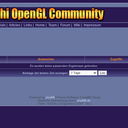
ials
|
Articles
|
Links
|
Home
|
Team
|
Forum
|
Wiki
|
Impressum
Antworten
Zugriffe
Es wurden keine passenden Ergebnisse gefunden.
Beiträge der letzten Zeit anzeigen:
Powered by
phpBB
® Forum Software © phpBB Group
Deutsche Übersetzung durch
phpBB.de
[ Time : 0.013s | 13 Queries | GZIP : On ]