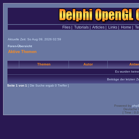
Files
|
Tutorials
|
Articles
|
Links
|
Home
|
T
Aktuelle Zeit: So Aug 09, 2026 02:59
Foren-Übersicht
Aktive Themen
Themen
Autor
Antwo
Es wurden kein
Beiträge der letzten Z
Seite
1
von
1
[ Die Suche ergab 0 Treffer ]
Powered by
php
Deutsche 
[ Time : 0.