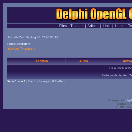
Files
|
Tutorials
|
Articles
|
Links
|
Home
|
T
Aktuelle Zeit: Sa Aug 08, 2026 05:44
Foren-Übersicht
Aktive Themen
Themen
Autor
Antwo
Es wurden kein
Beiträge der letzten Z
Seite
1
von
1
[ Die Suche ergab 0 Treffer ]
Powered by
php
Deutsche 
[ Time : 0.