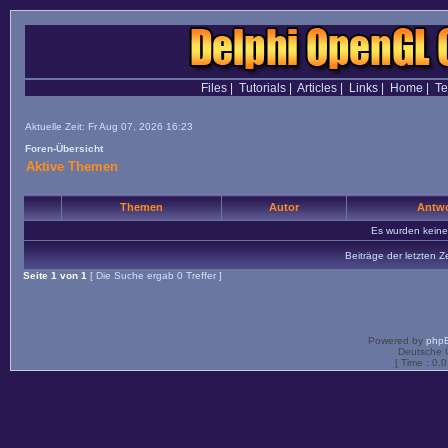
Files
|
Tutorials
|
Articles
|
Links
|
Home
|
T
Aktuelle Zeit: Fr Aug 07, 2026 16:23
Foren-Übersicht
Aktive Themen
Themen
Autor
Antwo
Es wurden kein
Beiträge der letzten Z
Seite
1
von
1
[ Die Suche ergab 0 Treffer ]
Powered by
php
Deutsche 
[ Time : 0.