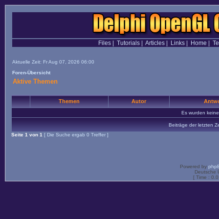
Files
|
Tutorials
|
Articles
|
Links
|
Home
|
T
Aktuelle Zeit: Fr Aug 07, 2026 06:00
Foren-Übersicht
Aktive Themen
Themen
Autor
Antwo
Es wurden kein
Beiträge der letzten Z
Seite
1
von
1
[ Die Suche ergab 0 Treffer ]
Powered by
php
Deutsche 
[ Time : 0.