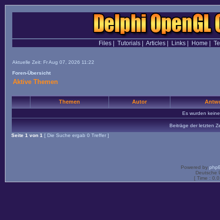
Files
|
Tutorials
|
Articles
|
Links
|
Home
|
T
Aktuelle Zeit: Fr Aug 07, 2026 11:22
Foren-Übersicht
Aktive Themen
Themen
Autor
Antwo
Es wurden kein
Beiträge der letzten Z
Seite
1
von
1
[ Die Suche ergab 0 Treffer ]
Powered by
php
Deutsche 
[ Time : 0.