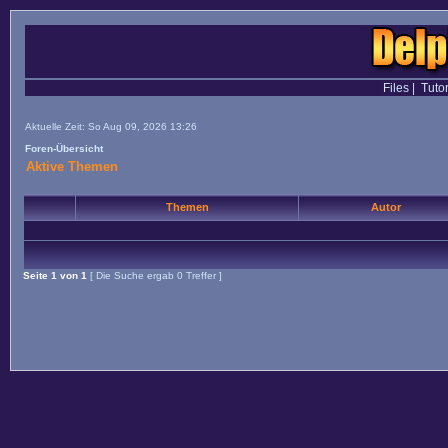
Files
|
Tutor
Aktuelle Zeit: So Aug 09, 2026 13:26
Foren-Übersicht
Aktive Themen
Themen
Autor
Seite
1
von
1
[ Die Suche ergab 0 Treffer ]