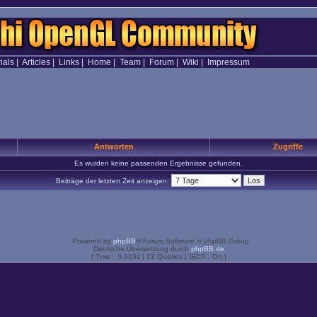
ials
|
Articles
|
Links
|
Home
|
Team
|
Forum
|
Wiki
|
Impressum
Antworten
Zugriffe
Es wurden keine passenden Ergebnisse gefunden.
Beiträge der letzten Zeit anzeigen:
Powered by
phpBB
® Forum Software © phpBB Group
Deutsche Übersetzung durch
phpBB.de
[ Time : 0.019s | 13 Queries | GZIP : On ]