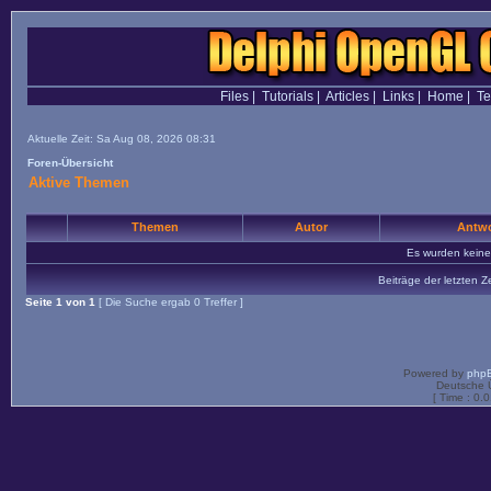
Files
|
Tutorials
|
Articles
|
Links
|
Home
|
T
Aktuelle Zeit: Sa Aug 08, 2026 08:31
Foren-Übersicht
Aktive Themen
Themen
Autor
Antwo
Es wurden kein
Beiträge der letzten Z
Seite
1
von
1
[ Die Suche ergab 0 Treffer ]
Powered by
php
Deutsche 
[ Time : 0.