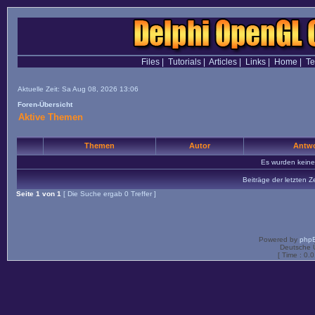
Files
|
Tutorials
|
Articles
|
Links
|
Home
|
T
Aktuelle Zeit: Sa Aug 08, 2026 13:06
Foren-Übersicht
Aktive Themen
Themen
Autor
Antwo
Es wurden kein
Beiträge der letzten Z
Seite
1
von
1
[ Die Suche ergab 0 Treffer ]
Powered by
php
Deutsche 
[ Time : 0.