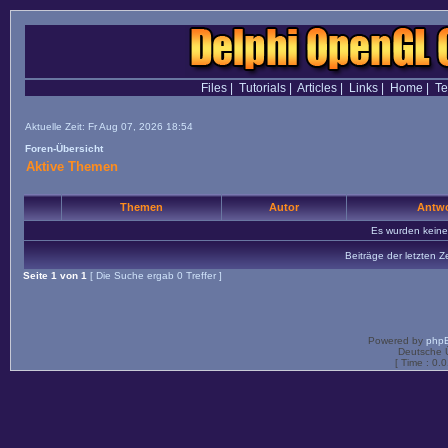
Files
|
Tutorials
|
Articles
|
Links
|
Home
|
T
Aktuelle Zeit: Fr Aug 07, 2026 18:54
Foren-Übersicht
Aktive Themen
Themen
Autor
Antwo
Es wurden kein
Beiträge der letzten Z
Seite
1
von
1
[ Die Suche ergab 0 Treffer ]
Powered by
php
Deutsche 
[ Time : 0.