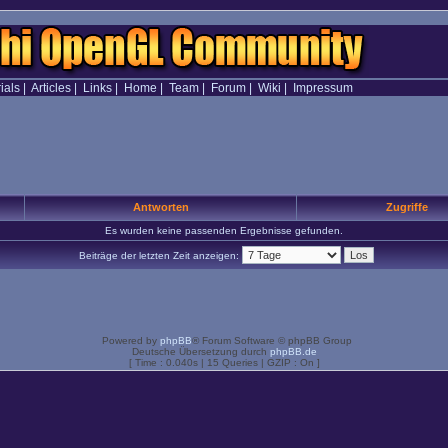
ials
|
Articles
|
Links
|
Home
|
Team
|
Forum
|
Wiki
|
Impressum
Antworten
Zugriffe
Es wurden keine passenden Ergebnisse gefunden.
Beiträge der letzten Zeit anzeigen:
Powered by
phpBB
® Forum Software © phpBB Group
Deutsche Übersetzung durch
phpBB.de
[ Time : 0.040s | 15 Queries | GZIP : On ]