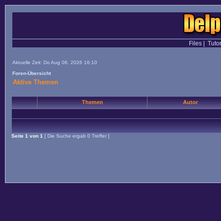
Files
|
Tutor
Aktuelle Zeit: Do Aug 06, 2026 16:10
Foren-Übersicht
Aktive Themen
Themen
Autor
Seite
1
von
1
[ Die Suche ergab 0 Treffer ]