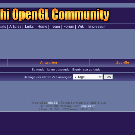
ials
|
Articles
|
Links
|
Home
|
Team
|
Forum
|
Wiki
|
Impressum
Antworten
Zugriffe
Es wurden keine passenden Ergebnisse gefunden.
Beiträge der letzten Zeit anzeigen:
Powered by
phpBB
® Forum Software © phpBB Group
Deutsche Übersetzung durch
phpBB.de
[ Time : 0.014s | 13 Queries | GZIP : On ]