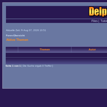
Files
|
Tutor
Aktuelle Zeit: Fr Aug 07, 2026 10:51
Foren-Übersicht
Aktive Themen
Themen
Autor
Seite
1
von
1
[ Die Suche ergab 0 Treffer ]