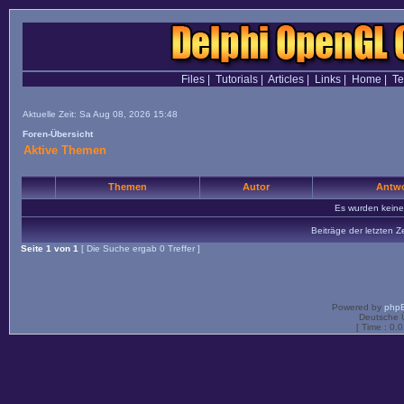
Files
|
Tutorials
|
Articles
|
Links
|
Home
|
T
Aktuelle Zeit: Sa Aug 08, 2026 15:48
Foren-Übersicht
Aktive Themen
Themen
Autor
Antwo
Es wurden kein
Beiträge der letzten Z
Seite
1
von
1
[ Die Suche ergab 0 Treffer ]
Powered by
php
Deutsche 
[ Time : 0.