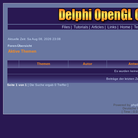
Files
|
Tutorials
|
Articles
|
Links
|
Home
|
T
Aktuelle Zeit: Sa Aug 08, 2026 23:08
Foren-Übersicht
Aktive Themen
Themen
Autor
Antwo
Es wurden kein
Beiträge der letzten Z
Seite
1
von
1
[ Die Suche ergab 0 Treffer ]
Powered by
php
Deutsche 
[ Time : 0.