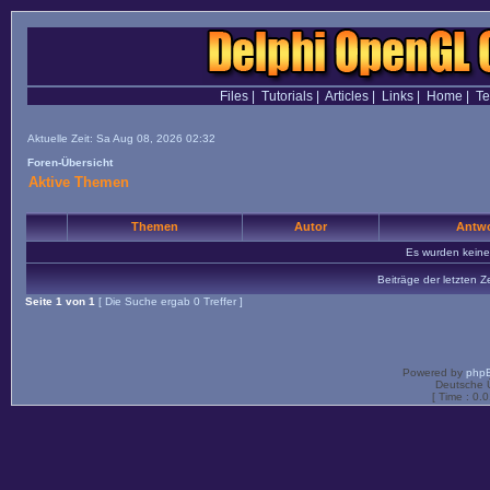
Files
|
Tutorials
|
Articles
|
Links
|
Home
|
T
Aktuelle Zeit: Sa Aug 08, 2026 02:32
Foren-Übersicht
Aktive Themen
Themen
Autor
Antwo
Es wurden kein
Beiträge der letzten Z
Seite
1
von
1
[ Die Suche ergab 0 Treffer ]
Powered by
php
Deutsche 
[ Time : 0.