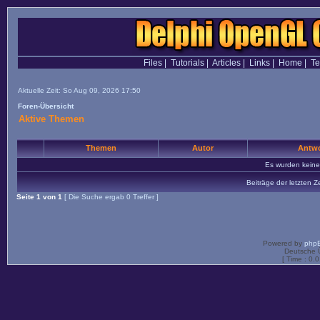
Files
|
Tutorials
|
Articles
|
Links
|
Home
|
T
Aktuelle Zeit: So Aug 09, 2026 17:50
Foren-Übersicht
Aktive Themen
Themen
Autor
Antwo
Es wurden kein
Beiträge der letzten Z
Seite
1
von
1
[ Die Suche ergab 0 Treffer ]
Powered by
php
Deutsche 
[ Time : 0.