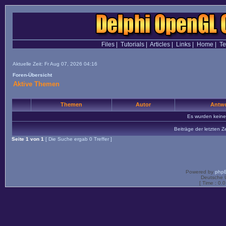
Files
|
Tutorials
|
Articles
|
Links
|
Home
|
T
Aktuelle Zeit: Fr Aug 07, 2026 04:16
Foren-Übersicht
Aktive Themen
Themen
Autor
Antwo
Es wurden kein
Beiträge der letzten Z
Seite
1
von
1
[ Die Suche ergab 0 Treffer ]
Powered by
php
Deutsche 
[ Time : 0.