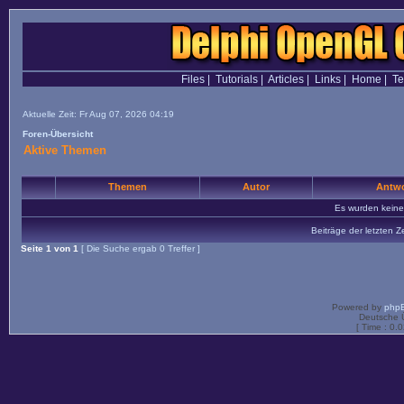
Files
|
Tutorials
|
Articles
|
Links
|
Home
|
T
Aktuelle Zeit: Fr Aug 07, 2026 04:19
Foren-Übersicht
Aktive Themen
Themen
Autor
Antwo
Es wurden kein
Beiträge der letzten Z
Seite
1
von
1
[ Die Suche ergab 0 Treffer ]
Powered by
php
Deutsche 
[ Time : 0.