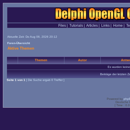
Files
|
Tutorials
|
Articles
|
Links
|
Home
|
T
Aktuelle Zeit: Do Aug 06, 2026 20:12
Foren-Übersicht
Aktive Themen
Themen
Autor
Antwo
Es wurden kein
Beiträge der letzten Z
Seite
1
von
1
[ Die Suche ergab 0 Treffer ]
Powered by
php
Deutsche 
[ Time : 0.