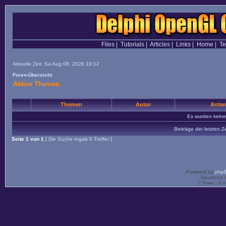
Files
|
Tutorials
|
Articles
|
Links
|
Home
|
T
Aktuelle Zeit: Sa Aug 08, 2026 19:12
Foren-Übersicht
Aktive Themen
Themen
Autor
Antwo
Es wurden kein
Beiträge der letzten Z
Seite
1
von
1
[ Die Suche ergab 0 Treffer ]
Powered by
php
Deutsche 
[ Time : 0.