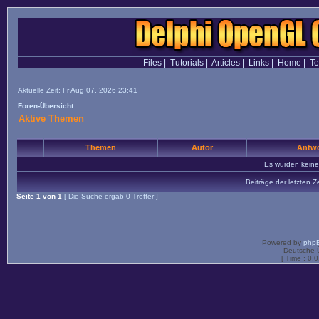
Files
|
Tutorials
|
Articles
|
Links
|
Home
|
T
Aktuelle Zeit: Fr Aug 07, 2026 23:41
Foren-Übersicht
Aktive Themen
Themen
Autor
Antwo
Es wurden kein
Beiträge der letzten Z
Seite
1
von
1
[ Die Suche ergab 0 Treffer ]
Powered by
php
Deutsche 
[ Time : 0.