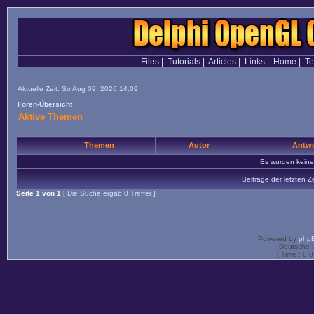
Files
|
Tutorials
|
Articles
|
Links
|
Home
|
T
Aktuelle Zeit: So Aug 09, 2026 14:09
Foren-Übersicht
Aktive Themen
Themen
Autor
Antwo
Es wurden kein
Beiträge der letzten Z
Seite
1
von
1
[ Die Suche ergab 0 Treffer ]
Powered by
php
Deutsche 
[ Time : 0.