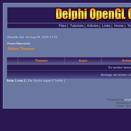
Files
|
Tutorials
|
Articles
|
Links
|
Home
|
T
Aktuelle Zeit: So Aug 09, 2026 17:51
Foren-Übersicht
Aktive Themen
Themen
Autor
Antwo
Es wurden kein
Beiträge der letzten Z
Seite
1
von
1
[ Die Suche ergab 0 Treffer ]
Powered by
php
Deutsche 
[ Time : 0.