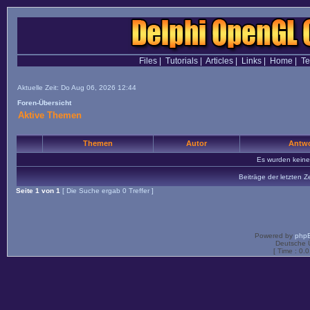
Files
|
Tutorials
|
Articles
|
Links
|
Home
|
T
Aktuelle Zeit: Do Aug 06, 2026 12:44
Foren-Übersicht
Aktive Themen
Themen
Autor
Antwo
Es wurden kein
Beiträge der letzten Z
Seite
1
von
1
[ Die Suche ergab 0 Treffer ]
Powered by
php
Deutsche 
[ Time : 0.