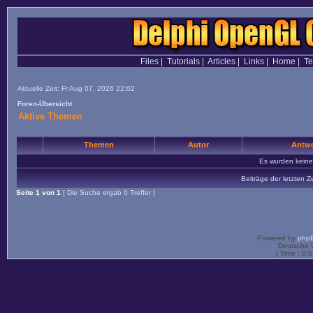
Files
|
Tutorials
|
Articles
|
Links
|
Home
|
T
Aktuelle Zeit: Fr Aug 07, 2026 22:02
Foren-Übersicht
Aktive Themen
Themen
Autor
Antwo
Es wurden kein
Beiträge der letzten Z
Seite
1
von
1
[ Die Suche ergab 0 Treffer ]
Powered by
php
Deutsche 
[ Time : 0.