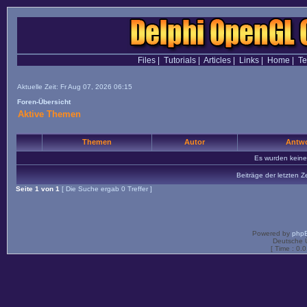
Files
|
Tutorials
|
Articles
|
Links
|
Home
|
T
Aktuelle Zeit: Fr Aug 07, 2026 06:15
Foren-Übersicht
Aktive Themen
Themen
Autor
Antwo
Es wurden kein
Beiträge der letzten Z
Seite
1
von
1
[ Die Suche ergab 0 Treffer ]
Powered by
php
Deutsche 
[ Time : 0.