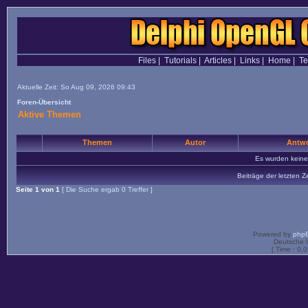
Files
|
Tutorials
|
Articles
|
Links
|
Home
|
T
Aktuelle Zeit: So Aug 09, 2026 09:43
Foren-Übersicht
Aktive Themen
Themen
Autor
Antwo
Es wurden kein
Beiträge der letzten Z
Seite
1
von
1
[ Die Suche ergab 0 Treffer ]
Powered by
php
Deutsche 
[ Time : 0.