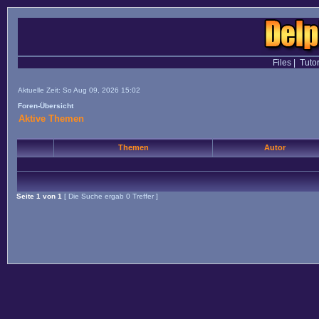
Files
|
Tutor
Aktuelle Zeit: So Aug 09, 2026 15:02
Foren-Übersicht
Aktive Themen
Themen
Autor
Seite
1
von
1
[ Die Suche ergab 0 Treffer ]