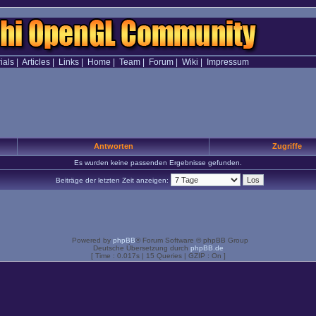
ials
|
Articles
|
Links
|
Home
|
Team
|
Forum
|
Wiki
|
Impressum
Antworten
Zugriffe
Es wurden keine passenden Ergebnisse gefunden.
Beiträge der letzten Zeit anzeigen:
Powered by
phpBB
® Forum Software © phpBB Group
Deutsche Übersetzung durch
phpBB.de
[ Time : 0.017s | 15 Queries | GZIP : On ]