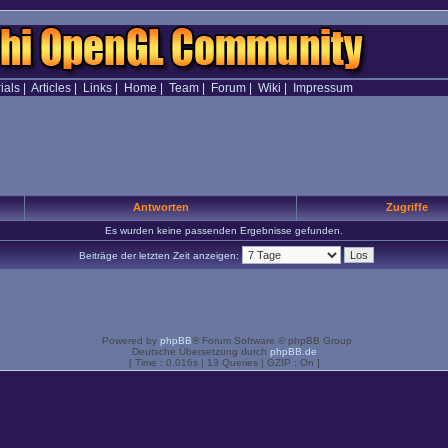
ials
|
Articles
|
Links
|
Home
|
Team
|
Forum
|
Wiki
|
Impressum
Antworten
Zugriffe
Es wurden keine passenden Ergebnisse gefunden.
Beiträge der letzten Zeit anzeigen:
Powered by
phpBB
® Forum Software © phpBB Group
Deutsche Übersetzung durch
phpBB.de
[ Time : 0.016s | 13 Queries | GZIP : On ]