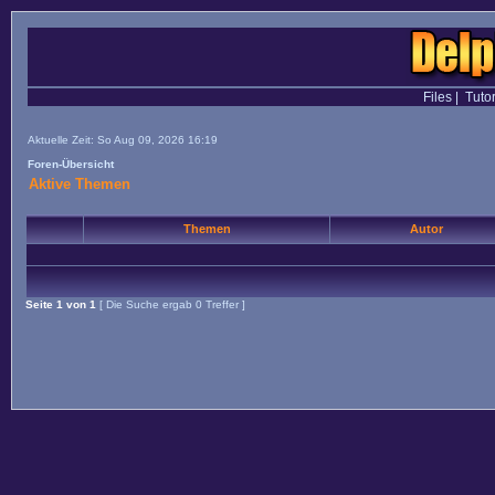
Files
|
Tutor
Aktuelle Zeit: So Aug 09, 2026 16:19
Foren-Übersicht
Aktive Themen
Themen
Autor
Seite
1
von
1
[ Die Suche ergab 0 Treffer ]