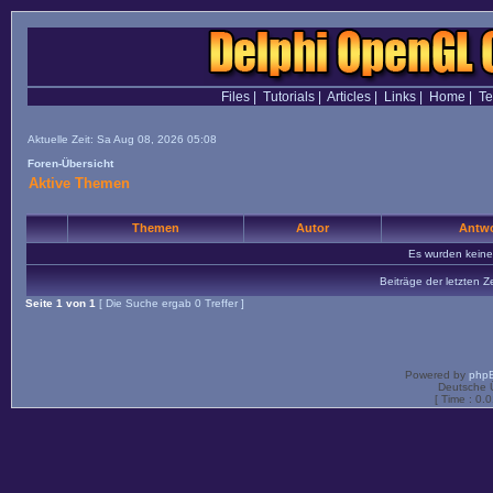
Files
|
Tutorials
|
Articles
|
Links
|
Home
|
T
Aktuelle Zeit: Sa Aug 08, 2026 05:08
Foren-Übersicht
Aktive Themen
Themen
Autor
Antwo
Es wurden kein
Beiträge der letzten Z
Seite
1
von
1
[ Die Suche ergab 0 Treffer ]
Powered by
php
Deutsche 
[ Time : 0.