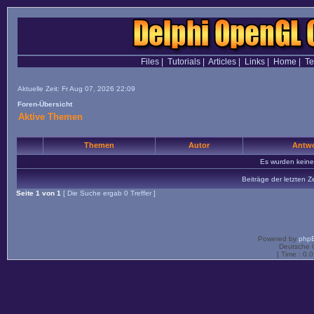
Files
|
Tutorials
|
Articles
|
Links
|
Home
|
T
Aktuelle Zeit: Fr Aug 07, 2026 22:09
Foren-Übersicht
Aktive Themen
Themen
Autor
Antwo
Es wurden kein
Beiträge der letzten Z
Seite
1
von
1
[ Die Suche ergab 0 Treffer ]
Powered by
php
Deutsche 
[ Time : 0.