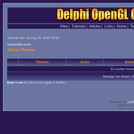
Files
|
Tutorials
|
Articles
|
Links
|
Home
|
T
Aktuelle Zeit: Sa Aug 08, 2026 03:59
Foren-Übersicht
Aktive Themen
Themen
Autor
Antwo
Es wurden kein
Beiträge der letzten Z
Seite
1
von
1
[ Die Suche ergab 0 Treffer ]
Powered by
php
Deutsche 
[ Time : 0.