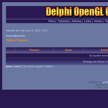
Files
|
Tutorials
|
Articles
|
Links
|
Home
|
T
Aktuelle Zeit: Mo Aug 10, 2026 15:45
Foren-Übersicht
Aktive Themen
Themen
Autor
Antwo
Es wurden kein
Beiträge der letzten Z
Seite
1
von
1
[ Die Suche ergab 0 Treffer ]
Powered by
php
Deutsche 
[ Time : 0.