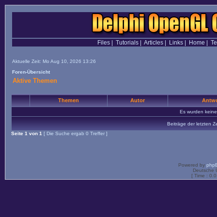
Files
|
Tutorials
|
Articles
|
Links
|
Home
|
T
Aktuelle Zeit: Mo Aug 10, 2026 13:26
Foren-Übersicht
Aktive Themen
Themen
Autor
Antwo
Es wurden kein
Beiträge der letzten Z
Seite
1
von
1
[ Die Suche ergab 0 Treffer ]
Powered by
php
Deutsche 
[ Time : 0.