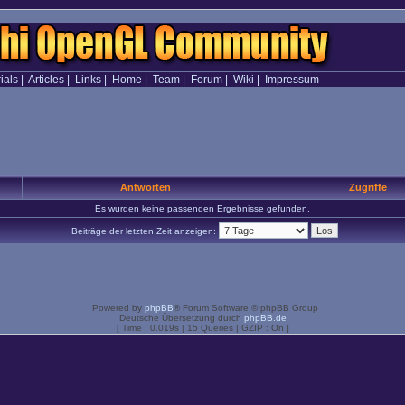
ials
|
Articles
|
Links
|
Home
|
Team
|
Forum
|
Wiki
|
Impressum
Antworten
Zugriffe
Es wurden keine passenden Ergebnisse gefunden.
Beiträge der letzten Zeit anzeigen:
Powered by
phpBB
® Forum Software © phpBB Group
Deutsche Übersetzung durch
phpBB.de
[ Time : 0.019s | 15 Queries | GZIP : On ]