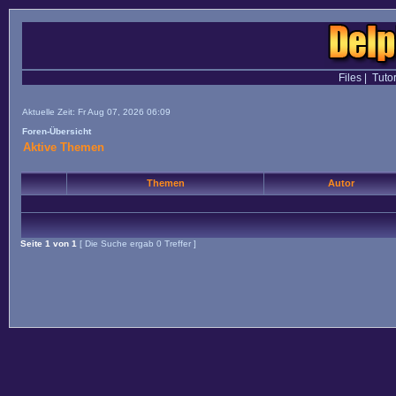
Files
|
Tutor
Aktuelle Zeit: Fr Aug 07, 2026 06:09
Foren-Übersicht
Aktive Themen
Themen
Autor
Seite
1
von
1
[ Die Suche ergab 0 Treffer ]