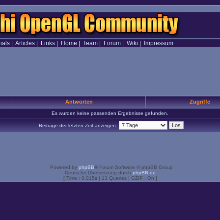
ials
|
Articles
|
Links
|
Home
|
Team
|
Forum
|
Wiki
|
Impressum
Antworten
Zugriffe
Es wurden keine passenden Ergebnisse gefunden.
Beiträge der letzten Zeit anzeigen:
Powered by
phpBB
® Forum Software © phpBB Group
Deutsche Übersetzung durch
phpBB.de
[ Time : 0.015s | 13 Queries | GZIP : On ]