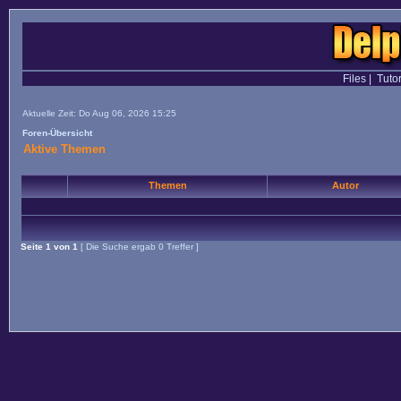
Files
|
Tutor
Aktuelle Zeit: Do Aug 06, 2026 15:25
Foren-Übersicht
Aktive Themen
Themen
Autor
Seite
1
von
1
[ Die Suche ergab 0 Treffer ]