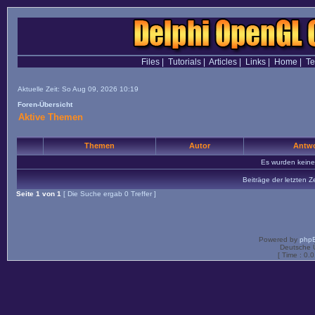
Files
|
Tutorials
|
Articles
|
Links
|
Home
|
T
Aktuelle Zeit: So Aug 09, 2026 10:19
Foren-Übersicht
Aktive Themen
Themen
Autor
Antwo
Es wurden kein
Beiträge der letzten Z
Seite
1
von
1
[ Die Suche ergab 0 Treffer ]
Powered by
php
Deutsche 
[ Time : 0.