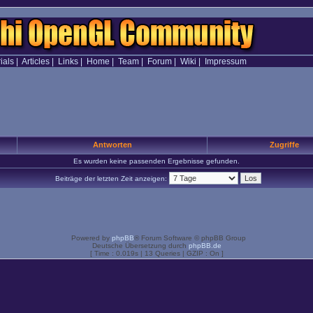
ials
|
Articles
|
Links
|
Home
|
Team
|
Forum
|
Wiki
|
Impressum
Antworten
Zugriffe
Es wurden keine passenden Ergebnisse gefunden.
Beiträge der letzten Zeit anzeigen:
Powered by
phpBB
® Forum Software © phpBB Group
Deutsche Übersetzung durch
phpBB.de
[ Time : 0.019s | 13 Queries | GZIP : On ]