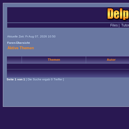
Files
|
Tutor
Aktuelle Zeit: Fr Aug 07, 2026 10:50
Foren-Übersicht
Aktive Themen
Themen
Autor
Seite
1
von
1
[ Die Suche ergab 0 Treffer ]