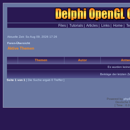
Files
|
Tutorials
|
Articles
|
Links
|
Home
|
T
Aktuelle Zeit: So Aug 09, 2026 17:26
Foren-Übersicht
Aktive Themen
Themen
Autor
Antwo
Es wurden kein
Beiträge der letzten Z
Seite
1
von
1
[ Die Suche ergab 0 Treffer ]
Powered by
php
Deutsche 
[ Time : 0.