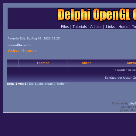
Files
|
Tutorials
|
Articles
|
Links
|
Home
|
T
Aktuelle Zeit: Sa Aug 08, 2026 08:25
Foren-Übersicht
Aktive Themen
Themen
Autor
Antwo
Es wurden kein
Beiträge der letzten Z
Seite
1
von
1
[ Die Suche ergab 0 Treffer ]
Powered by
php
Deutsche 
[ Time : 0.