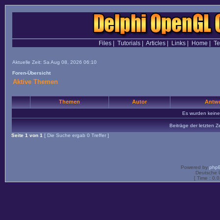
Files
|
Tutorials
|
Articles
|
Links
|
Home
|
T
Aktuelle Zeit: Sa Aug 08, 2026 06:10
Foren-Übersicht
Aktive Themen
Themen
Autor
Antwo
Es wurden kein
Beiträge der letzten Z
Seite
1
von
1
[ Die Suche ergab 0 Treffer ]
Powered by
php
Deutsche 
[ Time : 0.