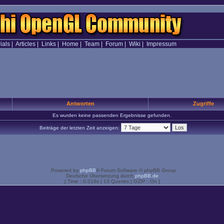
ials
|
Articles
|
Links
|
Home
|
Team
|
Forum
|
Wiki
|
Impressum
Antworten
Zugriffe
Es wurden keine passenden Ergebnisse gefunden.
Beiträge der letzten Zeit anzeigen:
Powered by
phpBB
® Forum Software © phpBB Group
Deutsche Übersetzung durch
phpBB.de
[ Time : 0.018s | 13 Queries | GZIP : On ]