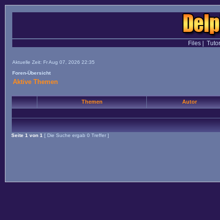
Files
|
Tutor
Aktuelle Zeit: Fr Aug 07, 2026 22:35
Foren-Übersicht
Aktive Themen
Themen
Autor
Seite
1
von
1
[ Die Suche ergab 0 Treffer ]