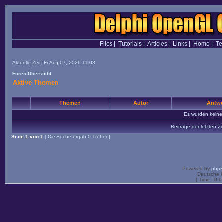
Files
|
Tutorials
|
Articles
|
Links
|
Home
|
T
Aktuelle Zeit: Fr Aug 07, 2026 11:08
Foren-Übersicht
Aktive Themen
Themen
Autor
Antwo
Es wurden kein
Beiträge der letzten Z
Seite
1
von
1
[ Die Suche ergab 0 Treffer ]
Powered by
php
Deutsche 
[ Time : 0.