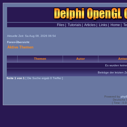
Files
|
Tutorials
|
Articles
|
Links
|
Home
|
T
Aktuelle Zeit: Sa Aug 08, 2026 06:54
Foren-Übersicht
Aktive Themen
Themen
Autor
Antwo
Es wurden kein
Beiträge der letzten Z
Seite
1
von
1
[ Die Suche ergab 0 Treffer ]
Powered by
php
Deutsche 
[ Time : 0.